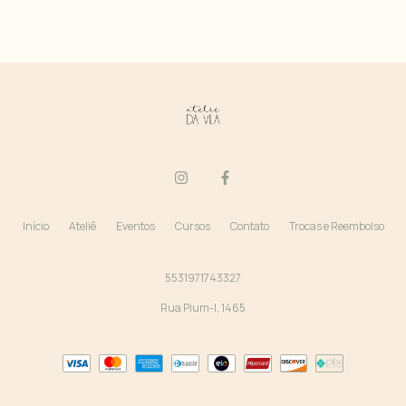
Início
Ateliê
Eventos
Cursos
Contato
Trocas e Reembolso
5531971743327
Rua Pium-I, 1465