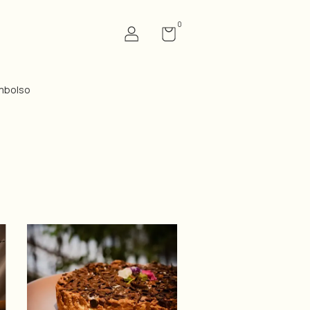
0
mbolso