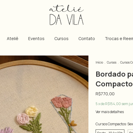
Ateliê
Eventos
Cursos
Contato
Trocas e Ree
Início
.
Cursos
.
Cursos C
Bordado pa
Compacto
R$770,00
5
x de
R$154,00
sem ju
Ver mais detalhes
Cursos Compactos:
Sex