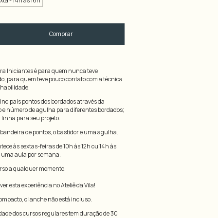
xta - 14h às 16h
ra Iniciantes é para quem nunca teve
o, para quem teve pouco contato com a técnica
habilidade.
rincipais pontos dos bordados através da
po e número de agulha para diferentes bordados;
linha para seu projeto.
 bandeira de pontos, o bastidor e uma agulha.
tece às sextas-feiras de 10h às 12h ou 14h às
o uma aula por semana.
urso a qualquer momento.
er esta experiência no Ateliê da Vila!
ompacto, o lanche não está incluso.
ade dos cursos regulares tem duração de 30