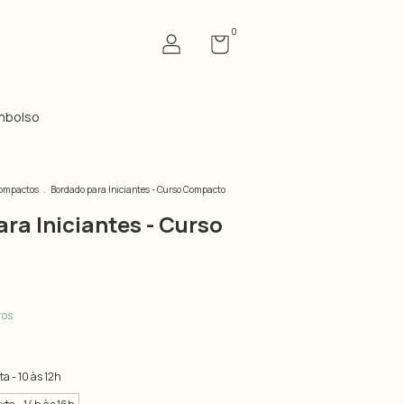
0
mbolso
ompactos
.
Bordado para Iniciantes - Curso Compacto
ra Iniciantes - Curso
ros
ta - 10 às 12h