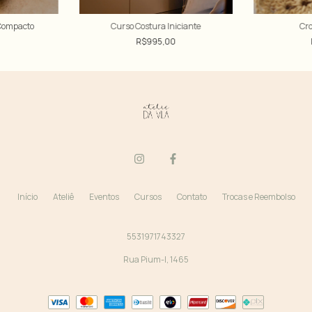
 Compacto
Curso Costura Iniciante
Cro
0
R$995,00
Início
Ateliê
Eventos
Cursos
Contato
Trocas e Reembolso
5531971743327
Rua Pium-I, 1465