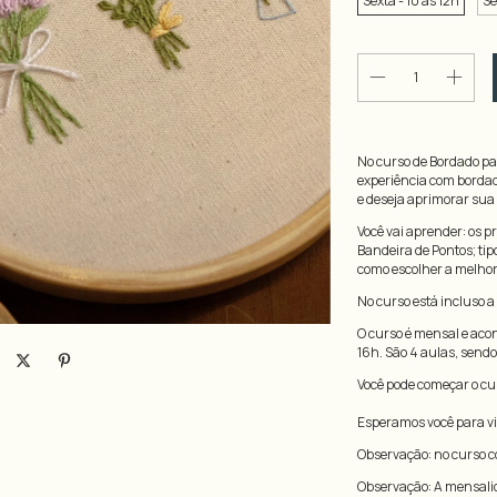
Sexta - 10 às 12h
Se
No curso de Bordado pa
experiência com bordad
e deseja aprimorar sua 
Você vai aprender: os p
Bandeira de Pontos; ti
como escolher a melhor 
No curso está incluso a
O curso é mensal e acon
16h. São 4 aulas, send
Você pode começar o c
Esperamos você para viv
Observação: no curso c
Observação: A mensalid